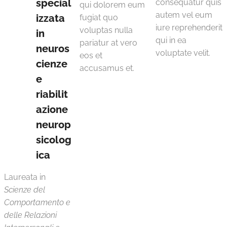
special
consequatur quis
qui dolorem eum
autem vel eum
izzata
fugiat quo
iure reprehenderit
voluptas nulla
in
qui in ea
pariatur at vero
neuros
voluptate velit.
eos et
cienze
accusamus et.
e
riabilit
azione
neurop
sicolog
ica
Laureata in
Scienze del
Comportamento e
delle Relazioni