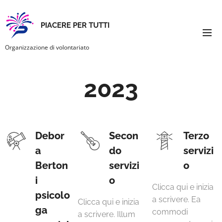
PIACERE PER TUTTI
Organizzazione di volontariato
2023
Debor
Secon
Terzo
a
do
servizi
Berton
servizi
o
i
o
Clicca qui e inizia
psicolo
a scrivere. Ea
Clicca qui e inizia
ga
commodi
a scrivere. Illum