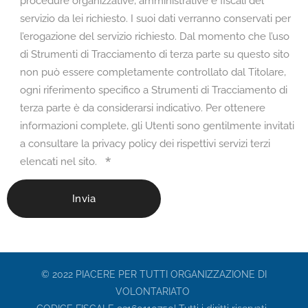
procedure organizzative, amministrative e fiscali del
servizio da lei richiesto. I suoi dati verranno conservati per
l’erogazione del servizio richiesto. Dal momento che l’uso
di Strumenti di Tracciamento di terza parte su questo sito
non può essere completamente controllato dal Titolare,
ogni riferimento specifico a Strumenti di Tracciamento di
terza parte è da considerarsi indicativo. Per ottenere
informazioni complete, gli Utenti sono gentilmente invitati
a consultare la privacy policy dei rispettivi servizi terzi
elencati nel sito.
Invia
© 2022 PIACERE PER TUTTI ORGANIZZAZIONE DI
VOLONTARIATO