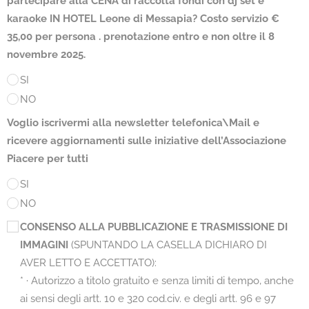
partecipare alla CENA di raccolta fondi con dj set e
karaoke IN HOTEL Leone di Messapia? Costo servizio €
35,00 per persona . prenotazione entro e non oltre il 8
novembre 2025.
SI
NO
Voglio iscrivermi alla newsletter telefonica\Mail e
ricevere aggiornamenti sulle iniziative dell’Associazione
Piacere per tutti
SI
NO
C
ONSENSO ALLA PUBBLICAZIONE E TRASMISSIONE DI
IMMAGINI
(SPUNTANDO LA CASELLA DICHIARO DI
AVER LETTO E ACCETTATO):
* · Autorizzo a titolo gratuito e senza limiti di tempo, anche
ai sensi degli artt. 10 e 320 cod.civ. e degli artt. 96 e 97