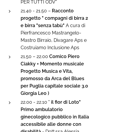
PER TUTTI ODV"
21.40 - 21.50 –
Racconto
progetto " compagni di birra 2
e birra "senza tabù"
A cura di
Pierfrancesco Mastrangelo-
Mastro Birraio, Divagare Aps e
Costruiamo Inclusione Aps
21.50 – 22.00
Comico Piero
Ciakky +
Momento musicale
Progetto Musica e Vita
,
promosso da Arca del Blues
per Puglia capitale sociale 3.0
Giorgia Leo
)
22.00 - 22.10 "
il fior di Loto"
Primo ambulatorio
ginecologico pubblico in Italia
accessibile alle donne con
disabilità
- Dott.ssa Alessia